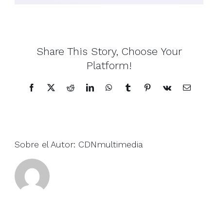
Share This Story, Choose Your
Platform!
Facebook
X
Reddit
LinkedIn
WhatsApp
Tumblr
Pinterest
Vk
Correo
electrónic
Sobre el Autor:
CDNmultimedia