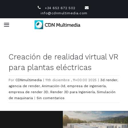
Saltar
+34 653 672 502
al
info@cdnmultimedia.com
contenido
Toggle
Navigation
Infografía 3D
Creación de realidad virtual VR
Diseño industrial 3D
para plantas eléctricas
Vídeo Corporativo
Por
CDNmultimedia
|
11th diciembre , 11+00:00 2025
|
3d render
,
agencia de render
,
Animación-3d
,
empresa de ingeniería
,
empresa de render 3D
,
Render 3D para Ingeniería
,
Simulación
Animación 3D
de maquinaria
|
Sin comentarios
Diseño Web