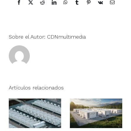
Facebook
X
Reddit
LinkedIn
WhatsApp
Tumblr
Pinterest
Vk
Correo
electrónic
Sobre el Autor:
CDNmultimedia
Artículos relacionados