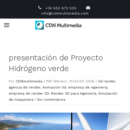
Saltar
+34 653 672 502
al
info@cdnmultimedia.com
contenido
Toggle
Navigation
Infografía 3D
presentación de Proyecto
Diseño industrial 3D
Hidrógeno verde
Vídeo Corporativo
Por
CDNmultimedia
|
11th febrero , 11+00:00 2026
|
3d render
,
agencia de render
,
Animación-3d
,
empresa de ingeniería
,
empresa de render 3D
,
Render 3D para Ingeniería
,
Simulación
Animación 3D
de maquinaria
|
Sin comentarios
Diseño Web