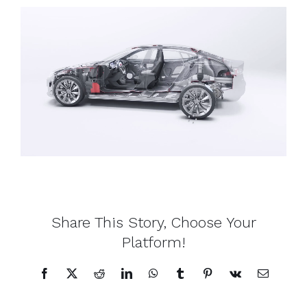
Share This Story, Choose Your
Platform!
Facebook
X
Reddit
LinkedIn
WhatsApp
Tumblr
Pinterest
Vk
Correo
electrónic