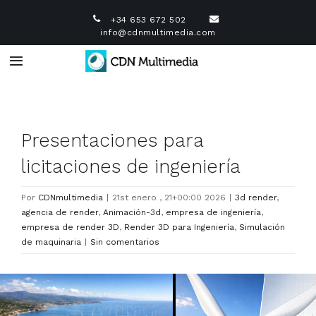
Saltar
+34 653 672 502
al
info@cdnmultimedia.com
contenido
Toggle
Navigation
Infografía 3D
Presentaciones para
Diseño industrial 3D
licitaciones de ingeniería
Vídeo Corporativo
Por
CDNmultimedia
|
21st enero , 21+00:00 2026
|
3d render
,
agencia de render
,
Animación-3d
,
empresa de ingeniería
,
empresa de render 3D
,
Render 3D para Ingeniería
,
Simulación
Animación 3D
de maquinaria
|
Sin comentarios
Diseño Web